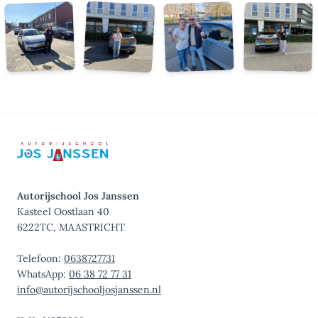
Autorijschool Jos Janssen
Kasteel Oostlaan 40
6222TC, MAASTRICHT
Telefoon:
0638727731
WhatsApp:
06 38 72 77 31
info@autorijschooljosjanssen.nl